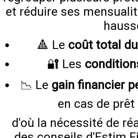
et réduire ses mensuali
hausse
🔺 Le
coût total d
🔐 Les
condition
📉 Le
gain financier 
en cas de prêt 
d'où la nécessité de réa
des conseils d'Estim F