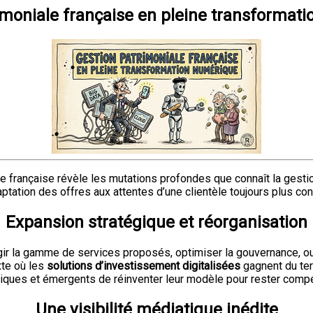
imoniale française en pleine transformat
ale française révèle les mutations profondes que connaît la gest
adaptation des offres aux attentes d’une clientèle toujours plus co
Expansion stratégique et réorganisation
gir la gamme de services proposés, optimiser la gouvernance, ou
xte où les
solutions d’investissement digitalisées
gagnent du terr
riques et émergents de réinventer leur modèle pour rester compét
Une visibilité médiatique inédite